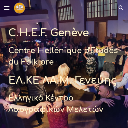
Skip to main content
Skip to navigation
C.H.E.F. Genève
Centre Hellénique d'Etudes
du Folklore
ΕΛ.ΚΕ.ΛΑ.Μ. Γενεύης
Ελληνικό Κέντρο
Λαογραφικών Μελετών