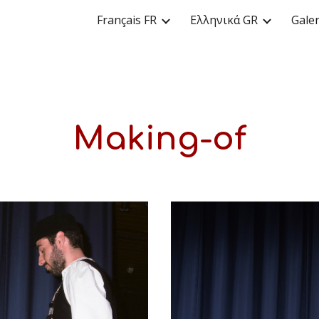
Français FR
Ελληνικά GR
Galer
ip to main content
Skip to navigat
Making-of