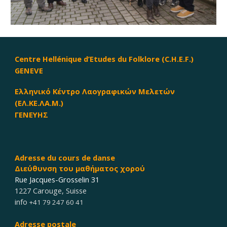
Centre Hellénique d’Etudes du Folklore (C.H.E.F.)
GENEVE
Ελληνικό Κέντρο Λαογραφικών Μελετών
(ΕΛ.ΚΕ.ΛΑ.Μ.)
ΓΕΝΕΥΗΣ
Adresse du cours
de dan
s
e
Διεύθυνση του μαθήματος χορού
Rue Jacques-Grosselin 31
1227 Carouge
,
Suisse
info
+41 79 247 60 41
Adresse postale